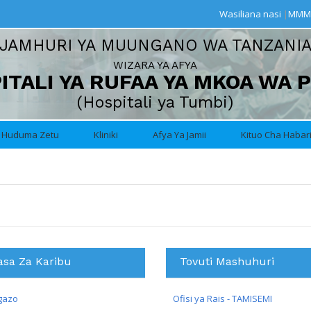
Wasiliana nasi
|
MMM
JAMHURI YA MUUNGANO WA TANZANI
WIZARA YA AFYA
ITALI YA RUFAA YA MKOA WA 
(Hospitali ya Tumbi)
Huduma Zetu
Kliniki
Afya Ya Jamii
Kituo Cha Habar
asa Za Karibu
Tovuti Mashuhuri
gazo
Ofisi ya Rais - TAMISEMI