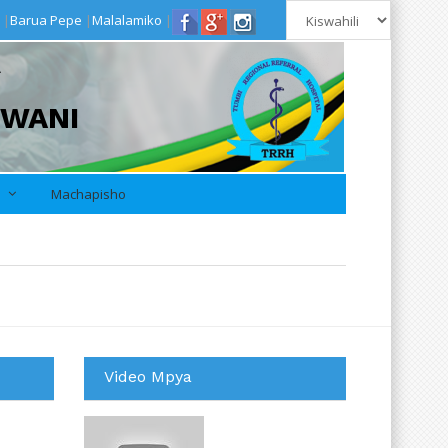
|
Barua Pepe
|
Malalamiko
|
A
PWANI
i
Machapisho
Video Mpya