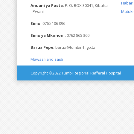
Habari
Anuani ya Posta:
P. O. BOX 30041, Kibaha
- Pwani
Matuki
Simu:
0765 106 096
Simu ya Mkononi:
0762 865 360
Barua Pepe:
barua@tumbirrh.go.tz
Mawasiliano zaidi
Copyright ©2022 Tumbi Regional Refferal Hospital