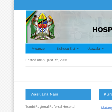
HOSP
Mwanzo
Kuhusu Sisi
Utawala
Posted on: August 9th, 2026
No record found
Wasiliana Nasi
Kur
Tumbi Regional Referral Hospital
Matan