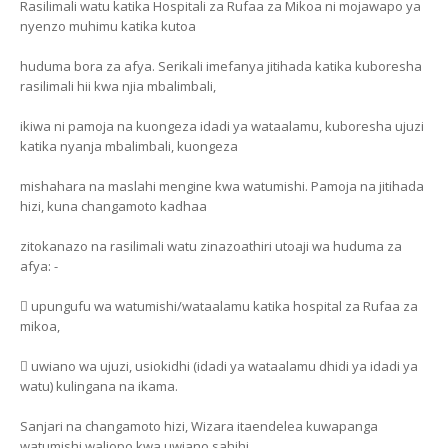
Rasilimali watu katika Hospitali za Rufaa za Mikoa ni mojawapo ya
nyenzo muhimu katika kutoa
huduma bora za afya. Serikali imefanya jitihada katika kuboresha
rasilimali hii kwa njia mbalimbali,
ikiwa ni pamoja na kuongeza idadi ya wataalamu, kuboresha ujuzi
katika nyanja mbalimbali, kuongeza
mishahara na maslahi mengine kwa watumishi. Pamoja na jitihada
hizi, kuna changamoto kadhaa
zitokanazo na rasilimali watu zinazoathiri utoaji wa huduma za
afya: -
 upungufu wa watumishi/wataalamu katika hospital za Rufaa za
mikoa,
 uwiano wa ujuzi, usiokidhi (idadi ya wataalamu dhidi ya idadi ya
watu) kulingana na ikama.
Sanjari na changamoto hizi, Wizara itaendelea kuwapanga
watumishi waliopo kwa uwiano sahihi