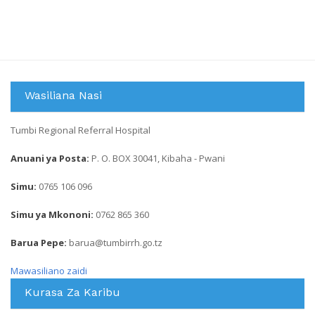
Wasiliana Nasi
Tumbi Regional Referral Hospital
Anuani ya Posta:
P. O. BOX 30041, Kibaha - Pwani
Simu:
0765 106 096
Simu ya Mkononi:
0762 865 360
Barua Pepe:
barua@tumbirrh.go.tz
Mawasiliano zaidi
Kurasa Za Karibu