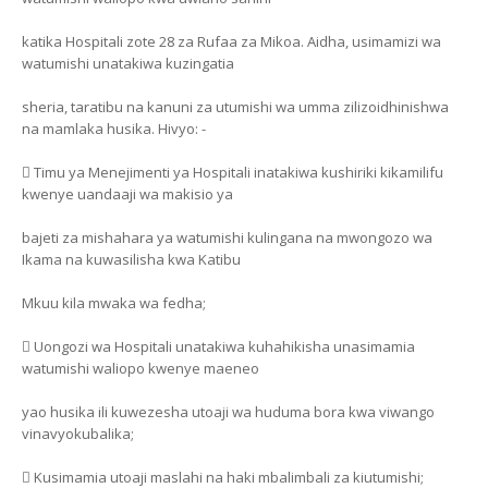
katika Hospitali zote 28 za Rufaa za Mikoa. Aidha, usimamizi wa
watumishi unatakiwa kuzingatia
sheria, taratibu na kanuni za utumishi wa umma zilizoidhinishwa
na mamlaka husika. Hivyo: -
 Timu ya Menejimenti ya Hospitali inatakiwa kushiriki kikamilifu
kwenye uandaaji wa makisio ya
bajeti za mishahara ya watumishi kulingana na mwongozo wa
Ikama na kuwasilisha kwa Katibu
Mkuu kila mwaka wa fedha;
 Uongozi wa Hospitali unatakiwa kuhahikisha unasimamia
watumishi waliopo kwenye maeneo
yao husika ili kuwezesha utoaji wa huduma bora kwa viwango
vinavyokubalika;
 Kusimamia utoaji maslahi na haki mbalimbali za kiutumishi;