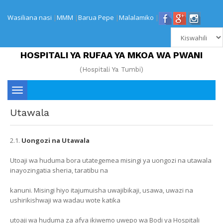
Wasiliana nasi
|
MMM
|
Barua Pepe
|
Malalamiko
|
HOSPITALI YA RUFAA YA MKOA WA PWANI
(Hospitali Ya Tumbi)
Toggle
Utawala
navigation
2.1.
Uongozi na Utawala
Utoaji wa huduma bora utategemea misingi ya uongozi na utawala
inayozingatia sheria, taratibu na
kanuni. Misingi hiyo itajumuisha uwajibikaji, usawa, uwazi na
ushirikishwaji wa wadau wote katika
utoaji wa huduma za afya ikiwemo uwepo wa Bodi ya Hospitali