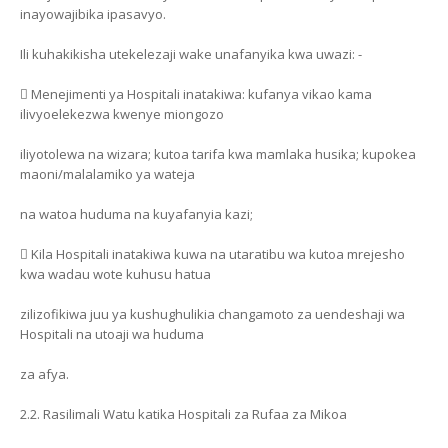
inayowajibika ipasavyo.
Ili kuhakikisha utekelezaji wake unafanyika kwa uwazi: -
 Menejimenti ya Hospitali inatakiwa: kufanya vikao kama
ilivyoelekezwa kwenye miongozo
iliyotolewa na wizara; kutoa tarifa kwa mamlaka husika; kupokea
maoni/malalamiko ya wateja
na watoa huduma na kuyafanyia kazi;
 Kila Hospitali inatakiwa kuwa na utaratibu wa kutoa mrejesho
kwa wadau wote kuhusu hatua
zilizofikiwa juu ya kushughulikia changamoto za uendeshaji wa
Hospitali na utoaji wa huduma
za afya.
2.2. Rasilimali Watu katika Hospitali za Rufaa za Mikoa