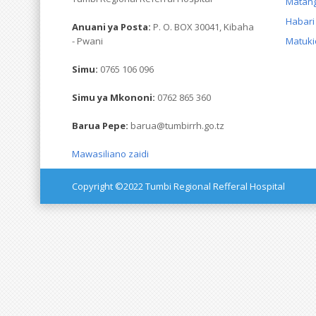
Matan
Habari
Anuani ya Posta:
P. O. BOX 30041, Kibaha
- Pwani
Matuki
Simu:
0765 106 096
Simu ya Mkononi:
0762 865 360
Barua Pepe:
barua@tumbirrh.go.tz
Mawasiliano zaidi
Copyright ©2022 Tumbi Regional Refferal Hospital