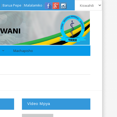
|
Barua Pepe
|
Malalamiko
|
A
PWANI
i
Machapisho
Video Mpya