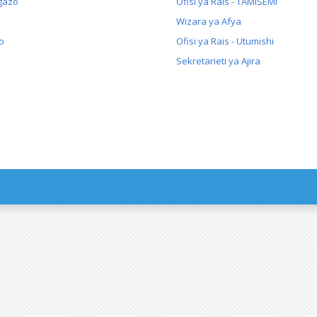
gazo
Ofisi ya Rais - TAMISEMI
Wizara ya Afya
o
Ofisi ya Rais - Utumishi
Sekretarieti ya Ajira