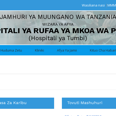
Wasiliana nasi
|
MMM
JAMHURI YA MUUNGANO WA TANZANI
WIZARA YA AFYA
ITALI YA RUFAA YA MKOA WA 
(Hospitali ya Tumbi)
Huduma Zetu
Kliniki
Afya Ya Jamii
Kituo Cha Habar
asa Za Karibu
Tovuti Mashuhuri