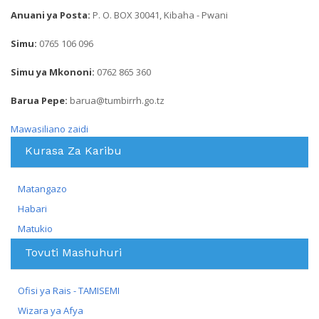
Anuani ya Posta:
P. O. BOX 30041, Kibaha - Pwani
Simu:
0765 106 096
Simu ya Mkononi:
0762 865 360
Barua Pepe:
barua@tumbirrh.go.tz
Mawasiliano zaidi
Kurasa Za Karibu
Matangazo
Habari
Matukio
Tovuti Mashuhuri
Ofisi ya Rais - TAMISEMI
Wizara ya Afya