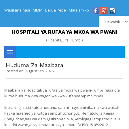
Wasiliana nasi
|
MMM
|
Barua Pepe
|
Malalamiko
|
HOSPITALI YA RUFAA YA MKOA WA PWANI
(Hospitali Ya Tumbi)
Toggle
Huduma Za Maabara
navigation
Posted on: August 9th, 2026
Maabara ya Hospitali ya rufaa ya mkoa wa pwani-Tumbi inasaidia
kutoa huduma kwa wagonjwa kwa kufanya vipimo mbali .
Idara imejizatiti kutoa huduma sahihi,inayoaminika na kwa wakati
katika maeneo ya Kutoa sampuli,uchunguzi Hematolojia,Kemia
uhai,Uchangiaji wa damu,Mikrobaolojia,Serolojia,Histopatholojia ili
kukidhi viwango vya maabara vya kimataifa ISO 15189:2012