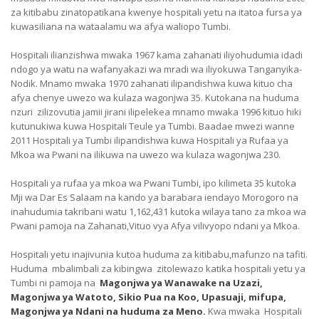
za kitibabu zinatopatikana kwenye hospitali yetu na itatoa fursa ya
kuwasiliana na wataalamu wa afya waliopo Tumbi.
Hospitali ilianzishwa mwaka 1967 kama zahanati iliyohudumia idadi
ndogo ya watu na wafanyakazi wa mradi wa iliyokuwa Tanganyika-
Nodik. Mnamo mwaka 1970 zahanati ilipandishwa kuwa kituo cha
afya chenye uwezo wa kulaza wagonjwa 35. Kutokana na huduma
nzuri zilizovutia jamii jirani ilipelekea mnamo mwaka 1996 kituo hiki
kutunukiwa kuwa Hospitali Teule ya Tumbi. Baadae mwezi wanne
2011 Hospitali ya Tumbi ilipandishwa kuwa Hospitali ya Rufaa ya
Mkoa wa Pwani na ilikuwa na uwezo wa kulaza wagonjwa 230.
Hospitali ya rufaa ya mkoa wa Pwani Tumbi, ipo kilimeta 35 kutoka
Mji wa Dar Es Salaam na kando ya barabara iendayo Morogoro na
inahudumia takribani watu 1,162,431 kutoka wilaya tano za mkoa wa
Pwani pamoja na Zahanati,Vituo vya Afya vilivyopo ndani ya Mkoa.
Hospitali yetu inajivunia kutoa huduma za kitibabu,mafunzo na tafiti.
Huduma mbalimbali za kibingwa zitolewazo katika hospitali yetu ya
Tumbi ni pamoja na
Magonjwa ya Wanawake na Uzazi,
Magonjwa
ya Watoto, Sikio Pua na Koo, Upasuaji, mifupa,
Magonjwa ya Ndani na huduma za Meno.
Kwa mwaka Hospitali