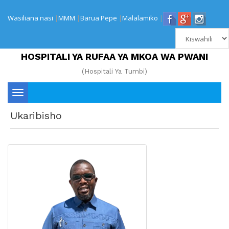
Wasiliana nasi
|
MMM
|
Barua Pepe
|
Malalamiko
|
HOSPITALI YA RUFAA YA MKOA WA PWANI
(Hospitali Ya Tumbi)
Toggle
Ukaribisho
navigation