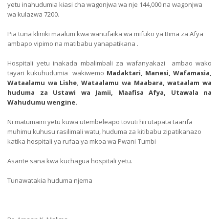
yetu inahudumia kiasi cha wagonjwa wa nje 144,000 na wagonjwa
wa kulazwa 7200.
Pia tuna kliniki maalum kwa wanufaika wa mifuko ya Bima za Afya
ambapo vipimo na matibabu yanapatikana .
Hospitali yetu inakada mbalimbali za wafanyakazi ambao wako
tayari kukuhudumia wakiwemo
Madaktari, Manesi, Wafamasia,
Wataalamu wa Lishe
,
Wataalamu wa Maabara, wataalam wa
huduma za Ustawi wa Jamii, Maafisa Afya, Utawala na
Wahudumu wengine.
Ni matumaini yetu kuwa utembeleapo tovuti hii utapata taarifa
muhimu kuhusu rasilimali watu, huduma za kitibabu zipatikanazo
katika hospitali ya rufaa ya mkoa wa Pwani-Tumbi
Asante sana kwa kuchagua hospitali yetu.
Tunawatakia huduma njema