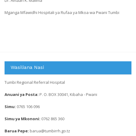
Dr. Amaan K. Malima
Mganga Mfawidhi Hospitali ya Rufaa ya Mkoa wa Pwani Tumbi
Wasiliana Nasi
Tumbi Regional Referral Hospital
Anuani ya Posta:
P. O. BOX 30041, Kibaha - Pwani
Simu:
0765 106 096
Simu ya Mkononi:
0762 865 360
Barua Pepe:
barua@tumbirrh.go.tz