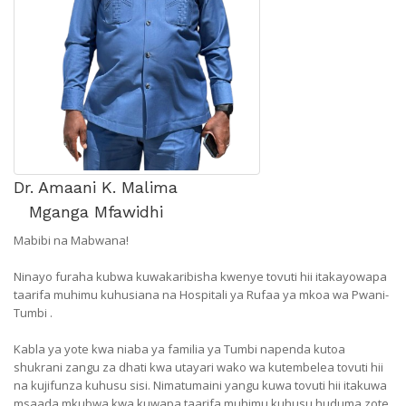
Dr. Amaani K. Malima
Mganga Mfawidhi
Mabibi na Mabwana!
Ninayo furaha kubwa kuwakaribisha kwenye tovuti hii itakayowapa
taarifa muhimu kuhusiana na Hospitali ya Rufaa ya mkoa wa Pwani-
Tumbi .
Kabla ya yote kwa niaba ya familia ya Tumbi napenda kutoa
shukrani zangu za dhati kwa utayari wako wa kutembelea tovuti hii
na kujifunza kuhusu sisi. Nimatumaini yangu kuwa tovuti hii itakuwa
msaada mkubwa kwa kuwapa taarifa muhimu kuhusu huduma zote